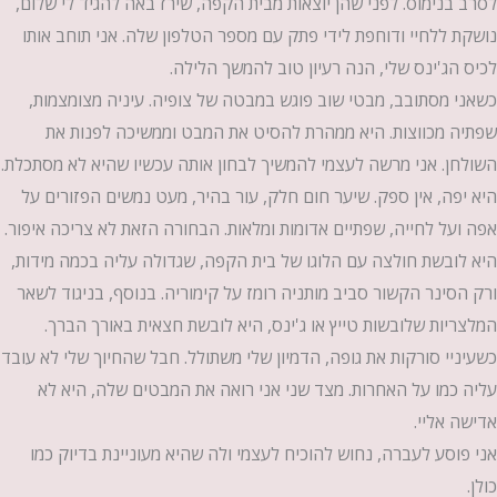
לסרב בנימוס. לפני שהן יוצאות מבית הקפה, שירז באה להגיד לי שלום,
נושקת ללחיי ודוחפת לידי פתק עם מספר הטלפון שלה. אני תוחב אותו
לכיס הג'ינס שלי, הנה רעיון טוב להמשך הלילה.
כשאני מסתובב, מבטי שוב פוגש במבטה של צופיה. עיניה מצומצמות,
שפתיה מכווצות. היא ממהרת להסיט את המבט וממשיכה לפנות את
השולחן. אני מרשה לעצמי להמשיך לבחון אותה עכשיו שהיא לא מסתכלת.
היא יפה, אין ספק. שיער חום חלק, עור בהיר, מעט נמשים הפזורים על
אפה ועל לחייה, שפתיים אדומות ומלאות. הבחורה הזאת לא צריכה איפור.
היא לובשת חולצה עם הלוגו של בית הקפה, שגדולה עליה בכמה מידות,
ורק הסינר הקשור סביב מותניה רומז על קימוריה. בנוסף, בניגוד לשאר
המלצריות שלובשות טייץ או ג'ינס, היא לובשת חצאית באורך הברך.
כשעיניי סורקות את גופה, הדמיון שלי משתולל. חבל שהחיוך שלי לא עובד
עליה כמו על האחרות. מצד שני אני רואה את המבטים שלה, היא לא
אדישה אליי.
אני פוסע לעברה, נחוש להוכיח לעצמי ולה שהיא מעוניינת בדיוק כמו
כולן.