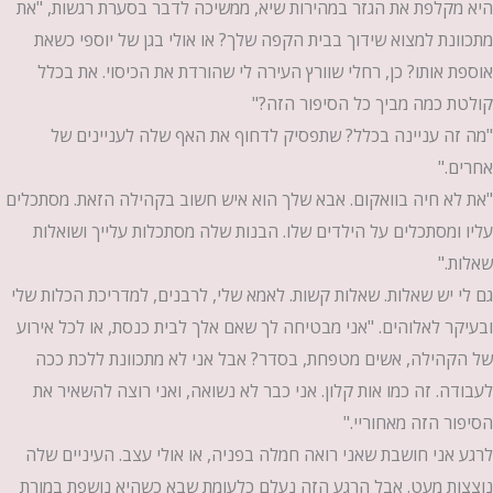
היא מקלפת את הגזר במהירות שיא, ממשיכה לדבר בסערת רגשות, "את
מתכוונת למצוא שידוך בבית הקפה שלך? או אולי בגן של יוספי כשאת
אוספת אותו? כן, רחלי שוורץ העירה לי שהורדת את הכיסוי. את בכלל
קולטת כמה מביך כל הסיפור הזה?"
"מה זה עניינה בכלל? שתפסיק לדחוף את האף שלה לעניינים של
אחרים."
"את לא חיה בוואקום. אבא שלך הוא איש חשוב בקהילה הזאת. מסתכלים
עליו ומסתכלים על הילדים שלו. הבנות שלה מסתכלות עלייך ושואלות
שאלות."
גם לי יש שאלות. שאלות קשות. לאמא שלי, לרבנים, למדריכת הכלות שלי
ובעיקר לאלוהים. "אני מבטיחה לך שאם אלך לבית כנסת, או לכל אירוע
של הקהילה, אשים מטפחת, בסדר? אבל אני לא מתכוונת ללכת ככה
לעבודה. זה כמו אות קלון. אני כבר לא נשואה, ואני רוצה להשאיר את
הסיפור הזה מאחוריי."
לרגע אני חושבת שאני רואה חמלה בפניה, או אולי עצב. העיניים שלה
נוצצות מעט. אבל הרגע הזה נעלם כלעומת שבא כשהיא נושפת במורת