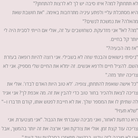
לא תתחתן? למה? איזו סיבה יש לך לא לרצות להתחתן?"
היא מסתכלת עליי ולפתע עיניה מתרחבות באימה. "את חושבת שאת
מהאלה? את נמשכת לנשים?"
"מה? לא!" אני מזדעקת. כשחושבים על זה, אולי אם הייתי לסבית היה לי
יותר קל בחיים.
"אז מה הבעיה?"
"ניסיתי נישואים והבנתי שזה לא בשבילי. אני רוצה להיות רופאה בעזרת
השם. להציל חיים ולרפא אנשים. זה ימלא את החיים שלי מספיק. אני לא
צריכה יותר מזה."
"כל אישה שואפת להתחתן, צופיה. 'לא טוב היות האדם לבדו'. אולי את
צריכה לצאת ולהכיר בחור טוב כדי להבין את זה. מה אכפת לך? אני אגיד
לה שתיתן לו את המספר שלך. את לא חייבת לפגוש אותו, קודם תדברו ו–"
"שלא תעזי!"
היא נרתעת לאחור, ואני מבינה שעברתי את הגבול. "אני מצטערת. אני
צריכה עוד קצת זמן. אולי את צודקת ואני ארצה את זה יותר בהמשך, אבל
אני לא מוכנה לזה עדיין. בבקשה תתאזרי בסבלנות עוד קצת."