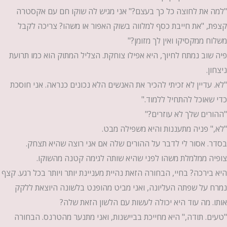
"למה את לחוצה כל כך בעצם?" אני מגיש לה שוקו חם עם אקסטרה
קצפת, "את חייבת כסף למלווה בשוק האפור או משהו? צריכה לקבל
משלוח ממקסיקו ואין לך מזומן?"
פיה שוב נמתח לחיוך, היא אפילו צוחקת. הצליל המתוק הוא כמו תרועת
ניצחון.
"לא. עדיין לא זכיתי להכיר את האנשים הלא נכונים כנראה. אני חוסכת
כדי שאוכל להתחיל ללמוד."
"ההורים שלך לא עוזרים?"
"לא," פניה מתעננות והיא משפילה מבט.
בסדר. אסור לי לדבר על ההורים שלה אם אני רוצה שהיא תצחק.
צופיה ממלמלת משהו לפני שהיא שותה לגימה קטנה מהשוקו.
היא בירכה? בחיי, הבחורה הזאת נהיית מעניינת יותר ויותר בכל רגע. קצף
נמרח על שפתה העליונה, ואני מביט מהופנט בלשונה היוצאת ללקק
אותו. מה עוד היא יכולה לעשות עם הלשון הזאת שלה?
"טעים. תודה," היא מחייכת בביישנות, ואני מתנער מהטרנס. הבחורה