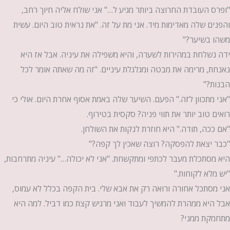
"ופרס העובדת החרוצה ביותר מגיע ל…" אני שולח אליה חיוך רחב,
והפנים שלה מאדימות מיד. אני מת על זה. "את נראית טוב היום. עשית
משהו בשיער?"
ידה נשלחת במהירות לשערה, והיא משפילה את עיניה. אבל אז היא
נאנחת, מרימה את מבטה ומגלגלת עיניים. "זה מה שאתה אומר לכל
הבנות?"
"אני מתכוון לזה." הפעם. השיער שלה באמת אסוף אחרת היום. אולי כי
רואים טוב יותר את תווי פניה? סקסית בטירוף.
"אם ככה, תודה." היא חוזרת לנקות את השולחן.
"כבר יצאת להפסקה? רוצה שאכין לך קפה?"
היא מסתכלת מעבר לכתפי ומתקשחת. "אני לא יכולה…" עיניה מתרחבות,
"יש מלא לקוחות."
אני מסתכל אחורה ורואה רק את אבא שלי. בית הקפה בכלל לא עמוס,
אבל היא ממהרת להמשיך לעבוד ואני מרגיש קצת כמו דביל. למה היא
מתחמקת ממני?