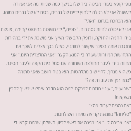
גופי קופא בעודי מביטה ביד שלו במשך כמה שניות. מה אני אמורה
לעשות? אני לא רגילה ללחוץ ידיים של גברים, בטח לא של גברים כמוהו.
הוא מכחכח בגרונו. "ואת?"
אני לא יכולה להיות גסת רוח. "צופיה," ידי מושטת בהיסוס קדימה, פוגשת
בידו החמה והחזקה, ודופק הלב שלי מאיץ. אני מושכת את ידי במהירות
ומנגבת אותה בסינר שקשור למותניי, כאילו בכך אצליח לשכך את
התחושות המוזרות שעורר בי המגע הקצר. "אני המלצרית היום," אני
מחווה בידי לעבר החולצה השחורה עם סמל בית הקפה ולעבר הסינר.
כשהוא מגחך, לחיי שוב מתלהטות. הוא בטח חושב שאני סתומה.
"כמה זמן את עובדת פה?"
"שבועיים," עיניי חוזרות לפנקס. למה הוא מדבר איתי? שימשיך להכין
משקאות!
"את נהנית לעבוד פה?"
"סליחה!" נשמעת קריאה מאחד השולחנות.
"אני צריכה ל…" אני מפנה את ראשי לכיוון השולחן שממנו קראו לי.