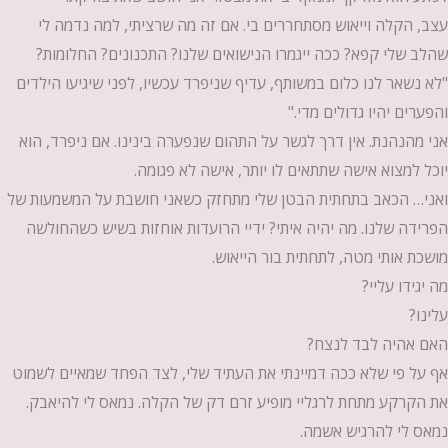
עצב, הקלה וייאוש מסתחררים בי. אם זה מה שרציתי, למה נדמה לי
שהלב שלי קפא? ככה ייגמרו הנישואים שלנו? התכנונים? החלומות?
"לא נשאר לנו כלום במשותף, עדיף שניפרד עכשיו, לפני שיגיעו הילדים
והפערים יהיו גדולים מדי."
אני מהנהנת. אין דרך לגשר על התהום שנפערה בינינו
. אם ניפרד, הוא
יוכל למצוא אישה שתתאים לו יותר, אישה לא פגומה.
ואני…
הכאב בתחתית הבטן שלי מתחזק כשאני חושבת על המשמעות של
הפרידה שלנו. מה יהיה איתי? ידיי הרועדות אוחזות בשיש כשהחולשה
מושכת אותי מטה, לתחתית בור הייאוש.
מה יגידו עליי?
עלינו?
האם אהיה לבד לנצח?
אף על פי שלא ככה דמיינתי את העתיד שלי, לצד הפחד שמאיים לשמוט
את הקרקע מתחת לרגליי מופיע זרם דק של הקלה. נמאס לי להיאבק.
נמאס לי להרגיש אשמה.