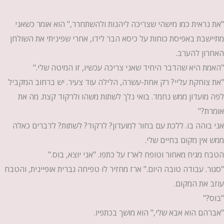
"את נראית כמו מישהי שצריכה ליהנות ולהשתחרר," הוא אומר כשאני
מתיישבת באפיסת כוחות על כיסא הבר לידו, אחרי שפיניתי את השולחן
האחרון להערב.
"האמת היא שהדבר היחיד שאני צריכה עכשיו, זו המיטה שלי."
"את צוחקת עליי? רק אחת-עשרה, הלילה עוד צעיר. יש ברחוב המקביל
לפה מועדון ממש נחמד. בואי נלך לשתות משהו ולרקוד קצת. מה את
אומרת?"
אני בוהה בו. ללכת עם בחור למועדון? לרקוד? לשתות? לדברים כאלה
ממש אין מקום בחיים שלי.
הטבח מגיח מאחור וטופח לארז על כתפו. "אני יוצא, בוס."
"סגור. עבודה טובה היום." ארז מחזיר לו טפיחה גברית אופיינית, והטבח
עוזב את המקום.
"בוס?"
"אברהם הוא אבא שלי," הוא מושך בכתפיו.