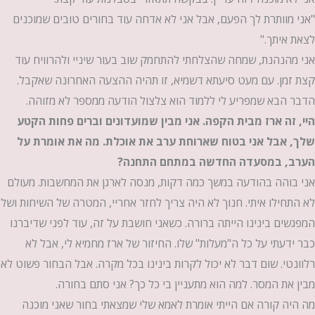
"אני מוותרת לך הפעם, אבל אני לא אדחה עוד בחורים טובים שמוכנים
לצאת איתך."
אני מהנהנת, שמחה שהצלחתי להתחמק שוב בעור שיניי ולהרוויח עוד
קצת זמן. עם מעט סיעתא דשמיא, זו תהיה ההצעה האחרונה שאקבל.
הדבר הבא שמפריע לי ללמוד הוא צלצול הודעה ממספר לא מזוהה.
היי, זה ארז מבית הקפה. אני מבין שמועדונים וברים פחות הקטע
שלך, אבל אני בטוח שארוחת ערב את אוכלת. מה את אומרת על
הערב, במסעדה החדשה במתחם התחנה?
אני בוהה בהודעה במשך כמה דקות, מנסה לארגן את המחשבות. מעולם
לא התחילו איתי. חנוך לא היה צריך לחזר אחריי, המטרה של השיחות ושל
המפגשים בינינו הייתה ברורה. כשאני חושבת על זה, עוד לפני שדיברנו
כבר ידעתי על כל ה"מעלות" שלו. החיזור של ארז מחמיא לי, אבל לא
רלוונטי. שום דבר לא יכול לקרות בינינו בכל מקרה. אבל הבחור פשוט לא
מבין את המסר. למה הוא מתעניין בי כל כך? אני סתם בחורה.
מה היה קורה אם הייתי אומרת לאמא שלי שמצאתי בחור שאני מוכנה