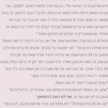
היא מתיישבת על המיטה שלי, הבעת פניה מלאת רחמים. "מתוקה, אני
מבינה שזאת הייתה חוויה ממש לא נעימה. לא קל לעבור גירושין. זה בטח
משאיר טראומה ופחדים וחששות. ברור לי שזה לא צעד קל. אבל את
יודעת מה אומרים על טראומות? שכדאי לעלות מיד חזרה על הסוס. אל
תפחדי מנישואים רק כי שלכם לא החזיקו מעמד."
המילים הרכות שלה מפתיעות אותי. אולי אני צריכה להגיד לה את האמת?
היא אוחזת בזרוע שלי. "אני חושבת על טובתך. אנשים מדברים ומרכלים
ומשערים למה התגרשתם. את צריכה להגיד תודה שאת עוד מקבלת
הצעות, זה ממש לא מובן מאליו. ככל שעובר יותר זמן זה נראה כאילו משהו
לא בסדר אצלך. אני גם רואה איך את מאבדת כיוון כשאת ככה בלי בעל.
תאמיני לי שזה לטובה. תצאי איתו, תנסי להכיר אותו."
לעולם לא אוכל לספר לה את האמת.
"אמא, אני באמת לא מתכוונת להתחתן שוב. אמרתי לך. הריכולים של
השכנים לא ישנו את זה,
אני לא רוצה להתחתן
."
"מה את מדברת שטויות?" היא מתפרצת, פניה אדומות מכעס, "הבת שלי