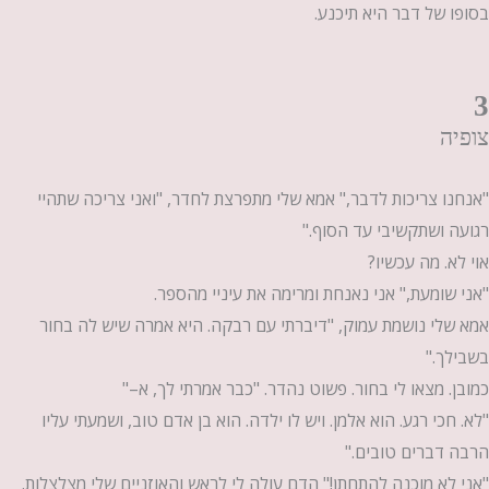
בסופו של דבר היא תיכנע.
3
צופיה
"אנחנו צריכות לדבר," אמא שלי מתפרצת לחדר, "ואני צריכה שתהיי
רגועה ושתקשיבי עד הסוף."
אוי לא. מה עכשיו?
"אני שומעת," אני נאנחת ומרימה את עיניי מהספר.
אמא שלי נושמת עמוק, "דיברתי עם רבקה. היא אמרה שיש לה בחור
בשבילך."
כמובן. מצאו לי בחור. פשוט נהדר. "כבר אמרתי לך, א–"
"לא. חכי רגע. הוא אלמן. ויש לו ילדה. הוא בן אדם טוב, ושמעתי עליו
הרבה דברים טובים."
"אני לא מוכנה להתחתן!" הדם עולה לי לראש והאוזניים שלי מצלצלות.