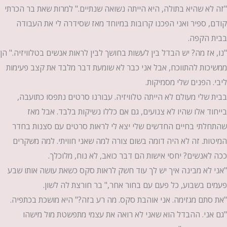
"זה לא שהיא בתולה, היא הייתה נשואה שנתיים." למרות שאת בר הכרתי
קודם, ספיר ואני הפכנו קרובות במיוחד מאז שסידרה לי את העבודה
בבית הקפה.
"נו, אז מה? יש הבדל בין לעשות בחושך לבין לראות אנשים בטלוויזיה." הן
ממשיכות להתווכח, אבל אני כבר לא שומעת דבר מלבד את קצב פעימות
ליבי. הפנים שלי מסמיקות.
בבית שלי מעולם לא הייתה טלוויזיה. עבורנו סרטים נתפסו כתועבה,
בייחוד אלו שהיו לא צנועים, גם אם כללו נשיקות בלבד. אבל מאז
שהתחלתי בחיים החדשים שלי יצא לי לראות סרטים עם סצנות בחדר
המיטות. זה לא היה דומה בשום צורה למה שאני חוויתי. למה משקרים
ככה לאנשים? יחסי אישות הם דבר כואב, לא נוח, מלוכלך.
"אני לא מבינה איך יש לך עוד חשק לראות סקס כשאת עושה אותו שבע
פעמים בשבוע, כל פעם עם בחור אחר," בר חורצת לה לשון.
"את סתם מגזימה. אני אוהבת סקס. מה רע בזה?" היא מושכת בכתפיה.
"גם אני. ההבדל הוא שאני לא רואה את עצמי מתפשטת מול מישהו