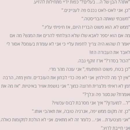
"אתה? הבן של ה… בעלים?" כפות ידיי מתחילות להזיע.
"כן. אני לאט-לאט נכנס פה לעניינים."
"חשבתי שאתה הבריסטה."
"ממש לא. הוא פשוט הבריז היום, אז חיפיתי עליו."
מה אם הוא יספר לאבא שלו שלא הצלחתי להרים את המגש? מה אם
יאמר לו שהוא היה צריך לחפות עליי כי אני לא עומדת בעומס? אסור לי
לאבד את העבודה הזו!
"הכול בסדר?" ארז זוקף גבה.
"כן בטח, פשוט הופתעתי," אני עונה מהר מדי.
"אין לך מה להילחץ. אני לא פה כדי לבחון את העובדים. וחוץ מזה, הרבה
זמן לא ראיתי מלצרית חרוצה כמוך." אני נושפת אוויר באיטיות. "אז מה את
אומרת? שנסגור פה ונלך?"
"ל… למועדון?" איך אני מסרבת לבוס עכשיו?
"כן. זה מקום ממש יפה, אנרגיה טובה, את תאהבי אותו."
"אני מצטערת… אני… כלומר זה לא מתאים. אני לא הולכת למקומות כאלה.
אני חייבת לרוץ."