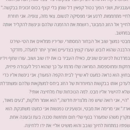
ועגבניות, ושני הפוך נטול קפאין דל שומן בלי קצף בכוס זכוכית בבקשה."
לחיי מתחממות. לרגע אני מפסיקה לנשום. צאי מזה, צופיה. אני חוזרת
לחייך אל הזוג המבוגר, רושמת את ההזמנה שלהם וניגשת להקליד אותה
במחשב.
מבטי נמשך שוב אל הבחור המסתורי. שריריו ממלאים את הטי-שירט
הלבנה שהוא לובש. שערו קצוץ בצדעיים וארוך יותר למעלה, מזדקר
במרדנות לכיוונים שונים, כאילו העביר בו את ידו שוב ושוב. עורו שזוף וידיו
חזקות ומחוספסות. המראה שלו מרמז על כך שהוא רגיל לעבודה פיזית,
בחוץ. הוא נראה כמעט לא שייך לבית הקפה המעודן. אני ניגשת אליו כדי
לעדכן אותו בבקשות המיוחדות של הזוג ביחס למשקאות שלהם ומשתדלת
שלא להישיר אליו מבט. למה הנוכחות שלו מלחיצה אותי?
"היי, אני רואה שיש פה מלצרית חדשה," הוא אומר חלקות, "נעים מאוד,
ארז." אני מרימה את מבטי, וכשעינינו נפגשות אני כמעט משתנקת. הוא
מקרין משהו שמעורר בגוף שלי חום ותחושת סכנה בעת ובעונה אחת.
שפתיו נמתחות לחיוך
שובב והוא מושיט אליי את ידו ללחיצה.