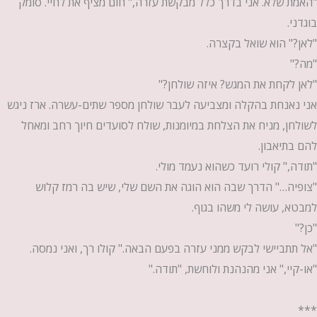
"האמת שלא. אני בדרך כלל מבקשת עזרה," חום מציף את לחיי. סומק
בוגדני.
"לאן?" הוא שואל בקצרה.
"מה?"
"לאן לקחת את המגש? איזה שולחן?"
אני נאנחת בהקלה ומצביעה לעבר שולחן מספר שתים-עשרה. ארז ניגש
לשולחן, מניח את הצלחת במיומנות, שולח לסועדים חיוך רחב ומאחל
להם בתיאבון.
"תודה," קולי רועד כשהוא נעמד מולי.
"צופיה…" הדרך שבה הוא הוגה את השם שלי, שיש בה רמז קלוש
למבטא, עושה לי משהו בגוף.
"כן?"
"אל תתביישי לבקש ממני עזרה בפעם הבאה." קולו רך, ואני נמסה.
"או-קיי," אני מהנהנת ולוחשת, "תודה."
***