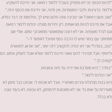
"להיות חכמה זה לא מספיק בשביל ללמוד רפואה. אני חייבת להשקיע
וללמוד ברצינות. ולגבי המשמרות, אין סיכוי, אני חייבת את הכסף הזה."
"שוב פעם רפואה? אני מבינה שזה חלום שיש לך, וחלומות זה דבר נפלא,
אבל את חייבת להיות מציאותית. רק יחידות סגולה יכולות ללמוד רפואה
וגם לגדל משפחה. אני לא רוצה שתתאמצי ותתאכזבי סתם. אולי אם
תתחתני עם בחור שיש לו הרבה כסף ושיוכל לאפשר ל–"
"טוב, בסדר!" אני לא יכולה להקשיב לזה יותר, "אני אדאג לתפארת
וליוספי. אבל תבהירי להם שאני חייבת ללמוד ושלא אוכל לשחק איתם. הם
יקשיבו לך."
"בסדר," היא משלבת את ידיה על חזה ונאנחת.
"אני הולכת ללמוד."
היא בטח מגלגלת עיניים מאחוריי, אבל לא אכפת לי. אנחנו כבר מזמן לא
משדרות על אותו גל. אני לא מתכוונת להתחתן, לא עכשיו, לא בעוד שנה
ולא בכלל.