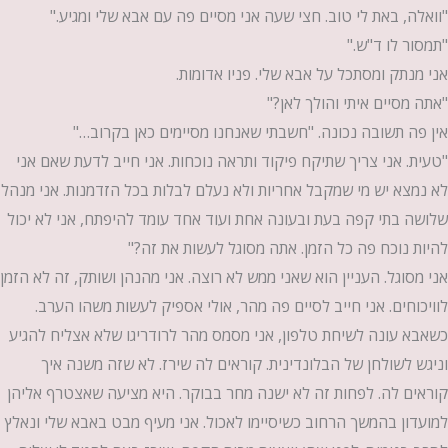
"וואלה, באת לי טוב. חצי שעה אני מסיים פה עם אבא שלי ומגיע."
"תמסור לו ד"ש."
אני מנתק ומסתכל על אבא שלי. פניו אדומות.
"אתה מסיים איתי והולך לאן?"
אין פה תשובה נכונה. "חשבתי שאנחנו מסיימים כאן בקרוב…"
"טעית. אני צריך שתיקח פיקוד ותראה נוכחות. אני חייב לדעת שאם אני
לא נמצא יש מי שמקבל אחריות ולא נעלם לבלות בכל הזדמנות. אני מנהל
שלושה בתי קפה בעת ובעונה אחת ועוד אחד עומד להיפתח, אני לא יכול
להיות נוכח פה כל הזמן. אתה מסוגל לעשות את זה?"
אני מסוגל. העניין הוא שאני ממש לא רוצה. אני מהנהן ושותק, זה לא הזמן
לוויכוחים. אני חייב לסיים פה מהר, אולי אספיק לעשות משהו הערב.
כשאבא עונה לשיחת טלפון, אני מסמס מהר לרודריגו שלא אצליח להגיע
וניגש לשולחן של הבלונדינית. קוראים לה שירז. לא שזה משנה איך
קוראים לה. לפחות זה לא ישנה מחר בבוקר. היא מציעה שאצטרף אליהן
למועדון בהמשך הרחוב כשיסיימו לאכול. אני מעיף מבט באבא שלי ונאלץ