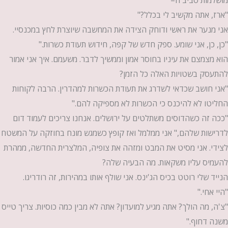
"ארז, אתה מקשיב לי בכלל?"
אני מנער את ראשי ודוחק הצידה את המחשבה שיוצרת לחץ במכנסיי.
"כן, כן, אני שומע. ספק חדש של קפה, חידוש תעודת כשרות."
הוא מצמצם את עיניו בחוסר אמון וממשיך לדבר. משעמם. איך אני אמור
להתעסק בשטויות האלה כל הזמן?
"אני חושב שכדאי לשדרג את תעודת הכשרות למהדרין. הרבה לקוחות
החליטו לא להיכנס כי הכשרות לא מספיקה להם."
"ככה זה כשהדוסים משתלטים על ירושלים. אנחנו צריכים לעמוד דום
לדרישות שלהם," אני ממלמל ואז קופץ כשמגש מונח בחוזקה על המשטח
לצידי. אני מסיט את המבט ומזהה את צופיה, המלצרית החדשה, ממהרת
להעמיס עליו משקאות. מה הבעיה שלה?
הנייד שלי רוטט בכיס הג'ינס. אני שולף אותו במהירות, זה רודריגו.
"היי אחי."
"צ'ה, מה הולך? אתה מגיע למועדון? אתה לא מבין כמה כוסיות. צריך טייס
משנה דחוף."