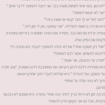
"לא כאן. בואי איתי לשתות משהו בבר. אני רוצה להמשיך לדבר איתך."
"אני לא יוצאת לשתות."
"למה לא? יש לך חבר קנאי או משהו כזה?"
היא מנידה בראשה לשלילה. "אני עסוקה, אין לי זמן לזה."
צופיה יורדת מכיסא הבר, מסירה את הסינר ממותניה בזריזות וממהרת
לקחת את התיק שלה.
"אולי רק משקה אחד? את לא יכולה להמשיך לעבוד כמו מכונה בלי
ליהנות לפעמים. אסור לכם לשתות?"
"תודה על ההצעה, אני אוותר."
היא מתחילה ללכת לכיוון היציאה ואז מסתובבת לרגע ואומרת, "שוב תודה
על השוקו, ועל העידוד." היא שולחת לעברי חיוך אחרון ויוצאת.
חיוך לא צפוי עולה על שפתיי.
מרענן.
הרבה זמן לא הייתי צריך לחזר ככה אחרי בחורה. היא אומנם לא נכנעת
בקלות, אבל גם אני עקשן ויודע להתמיד.