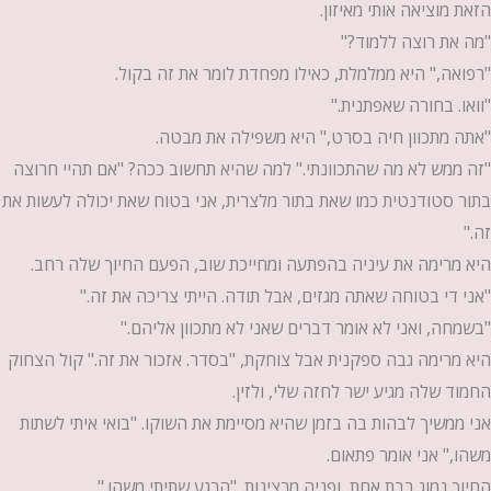
הזאת מוציאה אותי מאיזון.
"מה את רוצה ללמוד?"
"רפואה," היא ממלמלת, כאילו מפחדת לומר את זה בקול.
"וואו. בחורה שאפתנית."
"אתה מתכוון חיה בסרט," היא משפילה את מבטה.
"זה ממש לא מה שהתכוונתי." למה שהיא תחשוב ככה? "אם תהיי חרוצה
בתור סטודנטית כמו שאת בתור מלצרית, אני בטוח שאת יכולה לעשות את
זה."
היא מרימה את עיניה בהפתעה ומחייכת שוב, הפעם החיוך שלה רחב.
"אני די בטוחה שאתה מגזים, אבל תודה. הייתי צריכה את זה."
"בשמחה, ואני לא אומר דברים שאני לא מתכוון אליהם."
היא מרימה גבה ספקנית אבל צוחקת, "בסדר. אזכור את זה." קול הצחוק
החמוד שלה מגיע ישר לחזה שלי, ולזין.
אני ממשיך לבהות בה בזמן שהיא מסיימת את השוקו. "בואי איתי לשתות
משהו," אני אומר פתאום.
החיוך נמוג בבת אחת, ופניה מרצינות. "הרגע שתיתי משהו."