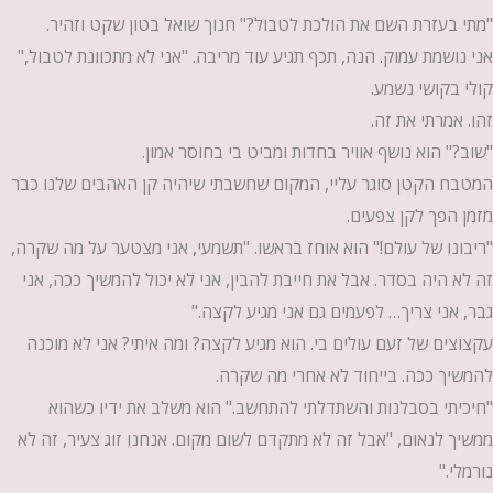
"מתי בעזרת השם את הולכת לטבול?" חנוך שואל בטון שקט וזהיר.
אני נושמת עמוק. הנה, תכף תגיע עוד מריבה. "אני לא מתכוונת לטבול,"
קולי בקושי נשמע.
זהו. אמרתי את זה.
"שוב?" הוא נושף אוויר בחדות ומביט בי בחוסר אמון.
המטבח הקטן סוגר עליי, המקום שחשבתי שיהיה קן האהבים שלנו כבר
מזמן הפך לקן צפעים.
"ריבונו של עולם!" הוא אוחז בראשו. "תשמעי, אני מצטער על מה שקרה,
זה לא היה בסדר. אבל את חייבת להבין, אני לא יכול להמשיך ככה, אני
גבר, אני צריך… לפעמים גם אני מגיע לקצה."
עקצוצים של זעם עולים בי. הוא מגיע לקצה? ומה איתי? אני לא מוכנה
להמשיך ככה. בייחוד לא אחרי מה שקרה.
"חיכיתי בסבלנות והשתדלתי להתחשב." הוא משלב את ידיו כשהוא
ממשיך לנאום, "אבל זה לא מתקדם לשום מקום. אנחנו זוג צעיר, זה לא
נורמלי."