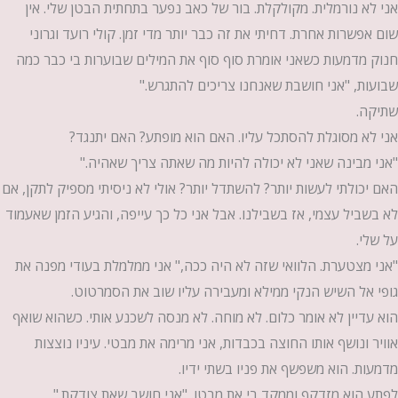
אני לא נורמלית. מקולקלת. בור של כאב נפער בתחתית הבטן שלי. אין
שום אפשרות אחרת. דחיתי את זה כבר יותר מדי זמן. קולי רועד וגרוני
חנוק מדמעות כשאני אומרת סוף סוף את המילים שבוערות בי כבר כמה
שבועות, "אני חושבת שאנחנו צריכים להתגרש."
שתיקה.
אני לא מסוגלת להסתכל עליו. האם הוא מופתע? האם יתנגד?
"אני מבינה שאני לא יכולה להיות מה שאתה צריך שאהיה."
האם יכולתי לעשות יותר? להשתדל יותר? אולי לא ניסיתי מספיק לתקן, אם
לא בשביל עצמי, אז בשבילנו. אבל אני כל כך עייפה, והגיע הזמן שאעמוד
על שלי.
"אני מצטערת. הלוואי שזה לא היה ככה," אני ממלמלת בעודי מפנה את
גופי אל השיש הנקי ממילא ומעבירה עליו שוב את הסמרטוט.
הוא עדיין לא אומר כלום. לא מוחה. לא מנסה לשכנע אותי. כשהוא שואף
אוויר ונושף אותו החוצה בכבדות, אני מרימה את מבטי. עיניו נוצצות
מדמעות. הוא משפשף את פניו בשתי ידיו.
לפתע הוא מזדקף וממקד בי את מבטו. "אני חושב שאת צודקת."