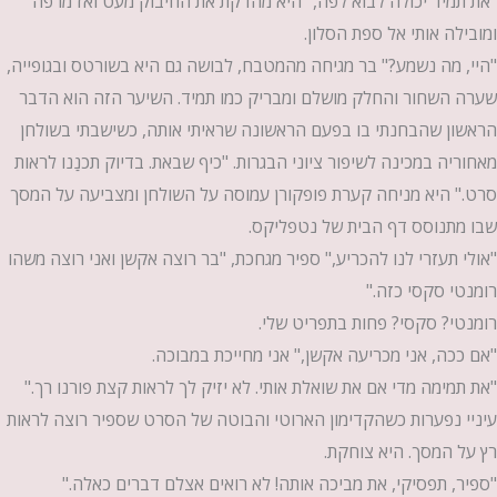
"את תמיד יכולה לבוא לפה," היא מהדקת את החיבוק מעט ואז מרפה
ומובילה אותי אל ספת הסלון.
"היי, מה נשמע?" בר מגיחה מהמטבח, לבושה גם היא בשורטס ובגופייה,
שערה השחור והחלק מושלם ומבריק כמו תמיד. השיער הזה הוא הדבר
הראשון שהבחנתי בו בפעם הראשונה שראיתי אותה, כשישבתי בשולחן
מאחוריה במכינה לשיפור ציוני הבגרות. "כיף שבאת. בדיוק תכנַנו לראות
סרט." היא מניחה קערת פופקורן עמוסה על השולחן ומצביעה על המסך
שבו מתנוסס דף הבית של נטפליקס.
"אולי תעזרי לנו להכריע," ספיר מגחכת, "בר רוצה אקשן ואני רוצה משהו
רומנטי סקסי כזה."
רומנטי? סקסי? פחות בתפריט שלי.
"אם ככה, אני מכריעה אקשן," אני מחייכת במבוכה.
"את תמימה מדי אם את שואלת אותי. לא יזיק לך לראות קצת פורנו רך."
עיניי נפערות כשהקדימון הארוטי והבוטה של הסרט שספיר רוצה לראות
רץ על המסך. היא צוחקת.
"ספיר, תפסיקי, את מביכה אותה! לא רואים אצלם דברים כאלה."