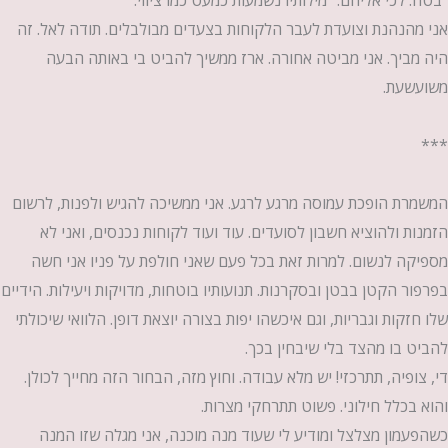
"בטח. לכי אליהם." מילותיו נשמעות כמעט כמו ציווי.
אני מהנהנת וצועדת לעבר הלקוחות בצעדים מבולבלים. תודה לאל. זה
היה מביך. אני מביטה אחורה. ארז ממשיך להביט בי באותה הבעה
משועשעת.
***
המשמרת הופכת עמוסה מרגע לרגע. אני ממשיכה להגיש ולפנות, לרשום
הזמנות ולהוציא חשבון לסועדים. עוד ועוד לקוחות נכנסים, ואני לא
מספיקה לנשום. למרות זאת בכל פעם שאני חולפת על פניו אני חשה
בפרפור הקטן בבטן ובסקרנות. תנועותיו בוטחות, מדויקות ויעילות. הידיים
שלו חזקות וגבריות, וגם איכשהו יפות בצורה יוצאת דופן. הלוואי שיכולתי
להביט בו מהצד בלי שיבחין בכך.
די, צופיה, תתרכזי! יש מלא עבודה. וחוץ מזה, הבחור הזה מחייך לכולן.
והוא בכלל חילוני. פשוט תתרחקי מצרות.
כשהפעמון מצלצל ומודיע לי שעוד מנה מוכנה, אני מגלה שזו המנה