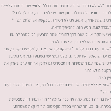
רוח. "לא. לא בסדר. אני לא מרוצה מזה בכלל. הלוואי שהיית מוכנה לצאת
להכיר בחורים ולנסות להתחתן שוב. אני לא מבינה, טוב לך לבד?"
אני נושמת עמוק, "אמא, אני לא מסוגלת. בבקשה אל תלחצי עליי."
"עברה שנה. הגיע הזמן להמשיך הלאה."
אני שותקת. אין לי שום דרך להוריד אותה מהרעיון בלי לספר לה את
האמת. אבל היא לא תבין. אף אחד לא מבין.
"אנחנו עוד נדבר על זה," היא קובעת ואז נאנחת, "ועכשיו תקשיבי, אני
צריכה שתאספי את יוספי גם בשני ובשלישי בשבוע הבא, אני נוסעת
לטיול שנתי עם התלמידות. אז תצטרכי גם להכין ארוחת ערב ולארגן את
הקטנים לשינה."
אין מצב.
"אמא, אני לא יכולה. אני חייבת ללמוד בכל רגע פנוי! הפסיכומטרי בעוד
חודש!"
"את בחורה חכמה, כמה את כבר צריכה ללמוד? תמיד היית מצטיינת
בכיתה. אני בטוחה שתהיי בסדר. מקסימום תורידי קצת משמרות."