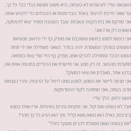
השנואה עליי. לא שהיא לא טעימה, היא פשוט מוגשת בכלי כבד כל כך,
עד שאני חייבת להיעזר באחד הבריסטות או הטבחים כדי להגיש אותה.
אני סורקת את בית הקפה ונאנחת. עובד המטבח וספיר יצאו להפסקה,
נשארנו רק ארז ואני.
אני ניגשת למגש בחשש ומסובבת את מפרק כף ידי הדואב מנשיאת
המגשים במהלך המשמרת. יהיה בסדר. כשאני משחילה את ידי תחת
המגש הכבד ומתחילה להרים אותו, מפרק כף היד שלי צווח במחאה.
תתעלמי מהכאב. זה רק מגש. אני מיישרת את הרגליים בתנופה אחת ואז,
ברגע אחד, מאבדת את שיווי המשקל.
אני מנסה ליישר את המגש, למנוע ממנו ליפול על הרצפה. עיניי נעצמות
מרוב בעתה, ואני ממתינה לקול ההתרסקות.
השם ירחם, הלך עליי.
אבל לא נשמע שום קול. אני פוקחת עיניים באיטיות. ארז אוחז במגש
ביציבות, כאילו הוא נושא משא קליל. איך הוא הגיע כל כך מהר?
"את בטוחה שאת מסוגלת להרים משקל כזה?"