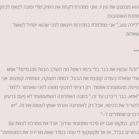
הוא מצמצם את עיניו, ואני ממהרת לקחת את התיק שלי ופונה לצאת לכיוון
תחנת האוטובוס.
"לילה טוב," אני ממלמלת במהירות ויוצאת לפני שהוא יתחיל לשאול
שאלות.
***
"זהו? עכשיו את כבר בלי כיסוי ראש? מה השלב הבא? מכנסיים?" אמא
שלי שואלת בעודה קוצצת את הבצל. לסתה חשוקה, ושפתיה קפוצות. אני
עייפה מהמשמרת אתמול. רק רציתי לחטוף משהו לפני שאחזור ללמוד.
"אמא, כבר דיברנו על זה." בשנה האחרונה השתעשעתי לא פעם ברעיון
להוריד את הכיסוי, אבל רק לאחרונה אזרתי אומץ לעשות את זה. "יש
רבנים שמתירים ל–"
"נכון, במקום שבו יש סיכוי שתמצאי שידוך. אבל את מסרבת לצאת עם
בחורים בכלל, אז אל תקשקשי לי שזה בסדר שאת מורידה את המטפחת."