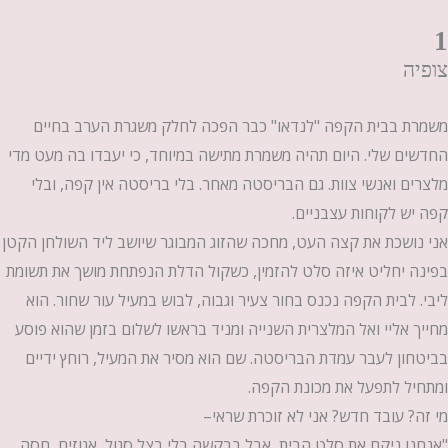
1
צופיה
משמרת בבית הקפה "לנדאו" כבר הפכה לחלק משגרת הערב בחיים
החדשים שלי. היום תהיה משמרת מתישה במיוחד, כי יעבדו בה מעט מדי
מלצרים ואנשי צוות. גם הבריסטה מאחר. בלי בריסטה אין קפה, ובלי
קפה יש לקוחות עצבניים.
אני נושכת את קצה העט, מחכה שהזוג המבוגר שיושב ליד השולחן הקטן
בפינה יחליט איזה סלט להזמין, כשקול הדלת הנפתחת מושך את תשומת
ליבי. לבית הקפה נכנס בחור צעיר וגבוה, לבוש במעיל עור שחור. הוא
מחייך אליי ואל המלצרית השנייה ומניד בראשו לשלום בזמן שהוא פוסע
בביטחון לעבר עמדת הבריסטה. שם הוא מסיר את המעיל, רוחץ ידיים
ומתחיל לתפעל את מכונת הקפה.
מי זה? עובד חדש? אני לא זוכרת שראי–
"אנחנו ניקח את סלט הבית, אבל בבקשה בלי בצל סגול, אגוזים, חסה