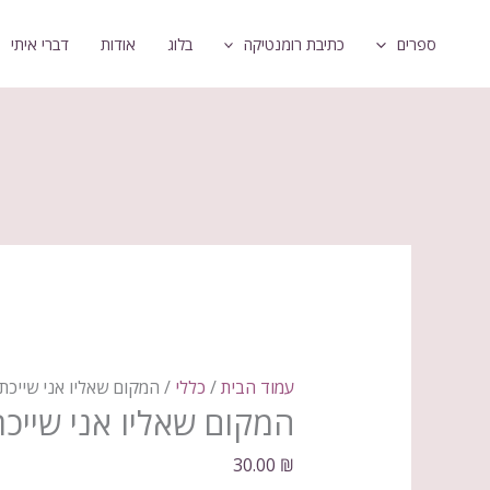
ילוג
כמות
ספרים
כתיבת רומנטיקה
בלוג
אודות
דברי איתי
תוכן
של
המקום
שאליו
אני
שייכת
*יד
שנייה*
עמוד הבית
/
כללי
/ המקום שאליו אני שייכת 
המקום שאליו אני שייכת
30.00
₪