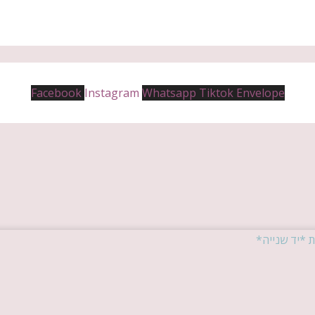
Facebook
Instagram
Whatsapp
Tiktok
Envelope
ת *יד שנייה*