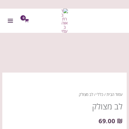
ילוג
תוכן
כמות
של
לב
עמוד הבית
/
כללי
/ לב מצולק
מצולק
לב מצולק
69.00
₪