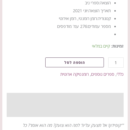
הוצאה:
ספרי ניב
תאריך הוצאה:
יוני 2021
קטגוריה:
רומן רומנטי, רומן אירוטי
מספר עמודים:
276 עמ' מודפסים
זמינות:
קיים במלאי
הוספה לסל
כללי
,
ספרים נוספים
,
רומנטיקה ארוטית
תיאור
חוות דעת (0)
"'קופידון! אל תצעק עליו!' למה הוא צועק? מה הוא אומר? כל