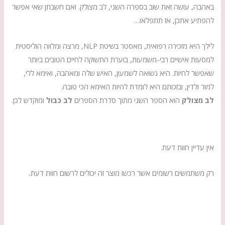
באהבה, עושה זאת שוב בספרה השני, לב מצולק. ואם חשבתן שאי אפשר
להפתיע אתכן, אז תתפלאו…
לילך היא מזכירה רפואית, מאסטר בשיטת NLP, מרצה ומלווה הוליסטית
למסעות אישיים רבי-משמעות, בוערת התשוקה לחיים הטובים ביותר
שאפשר לחיות. היא נשואה לשמעון, האיש שלה ומאהבהּ, ואימא ללי,
למור ולדין, ובזכותם היא לומדת להיות האימא הכי טובה.
לב מצולק
הוא הספר השני מתוך סדרת הספרים
לב כבול
ומוקדש לכן.
אין עדיין חוות דעת.
רק משתמשים רשומים אשר רכשו מוצר זה יכולים לרשום חוות דעת.