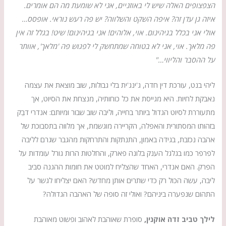
הצפצופים האלה שיש לי באוזניים, אני לא שומעת מה הם אומרים.
איזה גן עדן זה? איפה השקט והשלווה? יש פה רעש נוראי. אופסס…
אולי אני בכלל בגיהינום. אוי, אלוהים! אני בגיהינום! שיט! בגלל זה אין
פה מלאך. אוי, אני לא בטוחה שמתחשק לי לפגוש פה 'מלאך', אוותר
על ההסבר והליווי…"
ליהי בנט, עורכת דין חדה, ג'ינג'ית בלי גבולות, שוב מוצאת את עצמה
נאבקת לחיות. היא מגייסת את כל כוחותיה, מנצחת את הסיוט, אך
מתעוררת לסיוט הגדול ביותר בחייה, וליבה שוב שבור ומיותם: אנדרי דבֵק
בזהותו המסתורית והאפלה, הקריירה מוגשמת, אך מלווה בתסבוכת של
אהבה נכזבת, בגידה באמון, התנתקות והתרחקות מהגבר שגרם לליבה
לפרפר כמו בגלגל הענק בלונה פארק, והחלטות הרות גורל עומדות על
הפרק. האם אנדרי, האחד שהצליח למוטט את חומות ההגנה סביב
ליבה, עשה הכול רק כדי שתרים אותן מחדש? האם יצליחו לגשר על
התהום שנפערה ביניהם? ואולי זה סופה של האהבה הגדולה?
לילך טביב זדה אוקנין,
סופרת שאוהבת לאהוב ופשוט מאוהבת