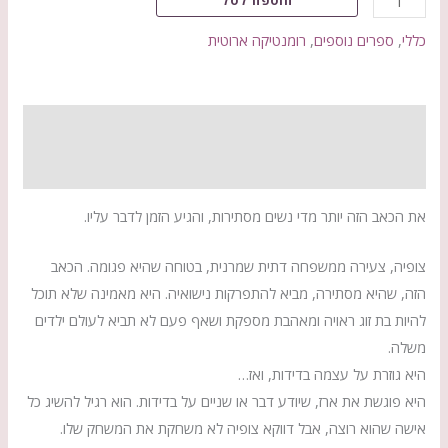
הוספה לסל
כללי
,
ספרים נוספים
,
רומנטיקה ארוטית
תיאור
חוות דעת (0)
את הכאב הזה יותר מדי נשים מסתירות, והגיע הזמן לדבר עליו.
צופיה, צעירה ממשפחה דתית שמרנית, בטוחה שהיא פגומה. הכאב
הזה, שהיא מסתירה, מביא להתפרקות נישואיה. היא מאמינה שלא תוכל
להיות בת זוג ראויה ומאהבת מספקת ושאף פעם לא תביא לעולם ילדים
משלה.
היא גוזרת על עצמה בדידות, ואז…
היא פוגשת את ארז, שיודע דבר או שניים על בדידות. הוא רגיל להשיג כל
אישה שהוא רוצה, אבל דווקא צופיה לא משחקת את המשחק שלו.