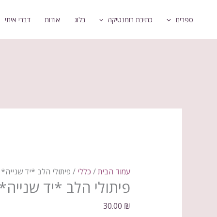
ילוג
כמות
ספרים
כתיבת רומנטיקה
בלוג
אודות
דברי איתי
תוכן
של
פיתולי
הלב
*יד
שנייה*
עמוד הבית
/
כללי
/ פיתולי הלב *יד שנייה*
פיתולי הלב *יד שנייה*
30.00
₪