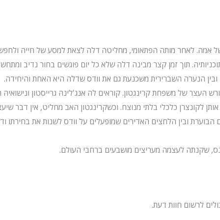
 אִמה. לאחר מותה הפתאומי, מחליטה דלה לצאת למסע של חייה ולחפש
כניותיה. תוך זמן קצר מבינה דלה שלא כל יום פוגשים בחור נדיב ומתחשב
ובין הנערה השברירית משכנעת גם את וודס שדלה היא האחת והיחידה.
רש העצר של משפחת קרינגטון. קוראים לה אנג'לינה גרייסטון ונישואיה ה
תן לקונצרן כלכלי בלתי מנוצח. וכשקרינגטון האב מחליט, אין דבר שיעצ
ם הבוערת ובין הלחצים האדירים שמופעלים על וודס לשנות את בחירתו 
ינס, שקנתה לעצמה מעריצים מושבעים ברחבי העולם.
לים לרשום חוות דעת.